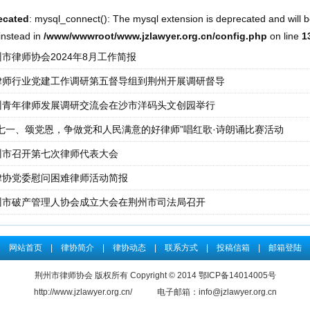
执业人员参加面试考核的通知
(06-10)
ecated
: mysql_connect(): The mysql extension is deprecated and will b
结果公示
(05-15)
nstead in
/www/wwwroot/www.jzlawyer.org.cn/config.php
on line
1
执业人员参加面试考核的通知
市律师协会2024年8月工作简报
(05-11)
结果公示
律师行业党建工作调研第五督导组到荆州开展调研督导
(03-31)
执业人员参加面试考核的通知
州青年律师发展调研交流会在沙市洋码头文创园举行
(03-27)
员权利三个月”行业纪律处分...
庆七一、颂党恩，争做党和人民满意的好律师”唱红歌·诗朗诵比赛活动
(02-04)
结果公示
州市召开第七次律师代表大会
(12-29)
律协党委慰问困难律师活动简报
州市破产管理人协会成立大会在荆州市司法局召开
网站首页
|
律协简介
|
律协动态
|
联系方式
|
投稿信箱
|
邮箱登陆
荆州市律师协会 版权所有 Copyright © 2014 鄂ICP备14014005号
http://www.jzlawyer.org.cn/ 电子邮箱：info@jzlawyer.org.cn