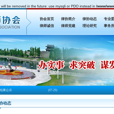
will be removed in the future: use mysqli or PDO instead in
/www/wwwr
协会首页
律协简介
律协动态
专业
律师诚信
律师党建
理论研究
事务
结果公示
(07-29)
执业人员参加面试考核的通知
(07-24)
协动态
结果公示
(06-17)