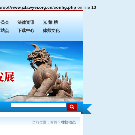
oot/www.jzlawyer.org.cn/config.php
on line
13
委员会
法律资讯
光 荣 榜
所站点
下载中心
律师文化
当前位置：
首页
>
律协动态